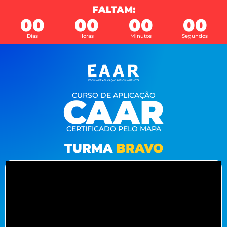
FALTAM:
00
00
00
00
Dias
Horas
Minutos
Segundos
CURSO DE APLICAÇÃO
CAAR
CERTIFICADO PELO MAPA
TURMA
BRAVO