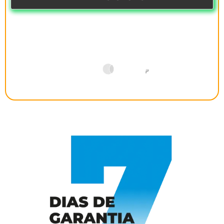
Compra 100% segura! Receba seu acesso imediatamente
após a confirmação do pagamento.