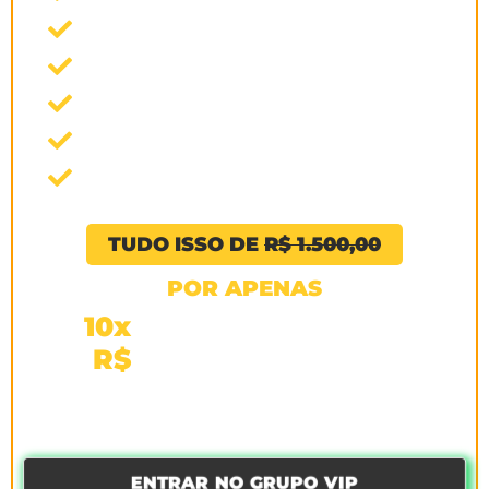
Simulados Gratuitos
Livro Digital CAAR
Certificado Digital
Crachá Digital aluno EAAR
Comunidade Exclusiva
TUDO ISSO DE
R$ 1.500,00
POR APENAS
120
,70
10x
R$
Ou
R$ 1207,00
à vista
ENTRAR NO GRUPO VIP