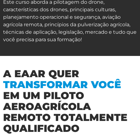
Este curso aborda a pilotagem do drone,
características dos drones, principais culturas,
planejamento operacional e segurança, aviação
agrícola remota, princípios da pulverização agrícola,
técnicas de aplicação, legislação, mercado e tudo que
você precisa para sua formação!
A EAAR QUER
TRANSFORMAR VOCÊ
EM UM PILOTO
AEROAGRÍCOLA
REMOTO TOTALMENTE
QUALIFICADO