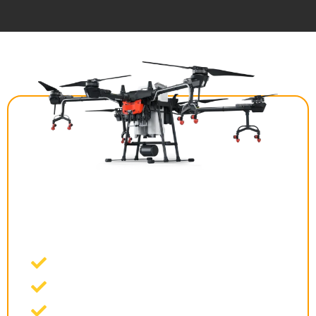
CURSO DE APLICAÇÃO
CAAR
CERTIFICADO PELO MAPA
Curso completo 100% online
Todo conteúdo exigido pelo MAPA
Suporte com Tutor Exclusivo